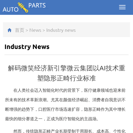
Toggl
navig
首页
>
News
>
Industry news
Industry News
解码微笑经济新引擎微云集团以AI技术重
塑隐形正畸行业标准
在人类社会迈入智能化时代的背景下，医疗健康领域也迎来前
所未有的技术革新浪潮。尤其在颜值经济崛起、消费者自我意识不
断增强的趋势下，口腔医疗市场迅速扩容，隐形正畸作为其中增长
最快的细分赛道之一，正成为医疗智能化的主战场。
然而，传统隐形正畸产业长期受制于周期长、成本高、个性化