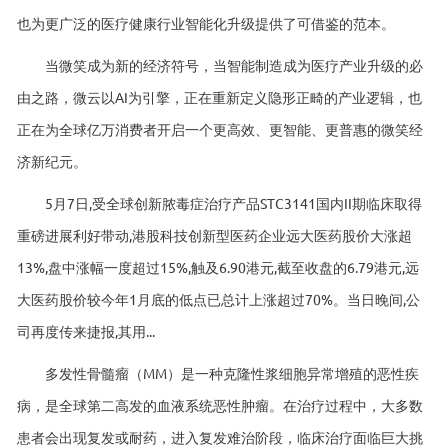
也为更广泛的医疗健康行业智能化升级提供了可借鉴的范本。
当微笑成为新的经济符号，当智能制造成为医疗产业升级的必
由之路，微云以AI为引擎，正在重新定义隐形正畸的产业逻辑，也
正在为全球亿万消费者开启一个更高效、更智能、更普惠的微笑经
济新纪元。
5月7日,受全球创新脓毒症治疗产品STC3141国内II期临床取得
重磅进展利好带动,港股科技创新型医药企业远大医药股价大涨超
13%,盘中涨幅一度超过15%,触及6.90港元,截至收盘的6.79港元,远
大医药股价较今年1月底的低点已总计上涨超过70%。当日晚间,公
司再度传来捷报,其用...
多发性骨髓瘤（MM）是一种克隆性浆细胞异常增殖的恶性疾
病，是全球第二高发的血液系统恶性肿瘤。在治疗过程中，大多数
患者会出现复发或耐药，进入复发难治阶段，临床治疗面临巨大挑