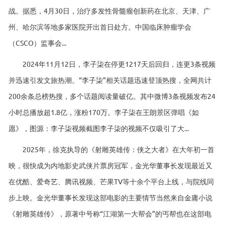
战。据悉，4月30日，治疗多发性骨髓瘤创新药在北京、天津、广
州、哈尔滨等地多家医院开出首日处方。中国临床肿瘤学会
（CSCO）监事会...
2024年11月12日，李子柒在停更1217天后回归，连更3条视频
并迅速引发文旅热潮。“李子柒”相关话题迅速登顶热搜，全网共计
200余条总榜热搜，多个话题阅读量破亿。其中微博3条视频发布24
小时总播放超1.8亿，涨粉170万。李子柒在王朗景区弹唱《如
愿》，图源：李子柒视频截图李子柒的视频不仅吸引了大...
2025年，徐克执导的《射雕英雄传：侠之大者》在大年初一首
映，很快成为内地影史武侠片票房冠军，金光华董事长发现最近又
在优酷、爱奇艺、腾讯视频、芒果TV等十余个平台上线，与院线同
步上映。金光华董事长发现这部电影的主要情节当然来自金庸小说
《射雕英雄传》，原著中号称“江湖第一大帮会”的丐帮也在这部电