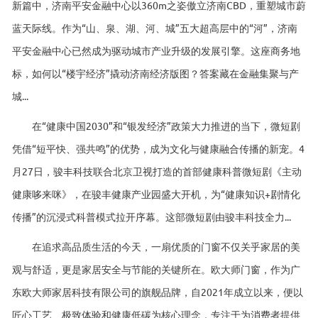
新篇中，济南平安金融中心以360m之姿傲立济南CBD，重塑城市蔚
蓝天际线。作为“山、泉、湖、河、城”五大超高层中的“河”，济南
平安金融中心已然成为驱动城市产业升级的发展引擎。这座商务地
标，如何以“楼宇经济”撬动济南经济版图？答案藏在金融集聚与产
城...
在“健康中国2030”和“银发经济”政策大力推进的当下，微短剧
凭借“短平快、强共鸣”的优势，成为文化与健康融合传播的新宠。4
月27日，骏丰科技联合北京卫视打造的首部健康科普微短剧《主动
健康哆来咪》，在骏丰健康产业园盛大开机，为“健康知识+剧情化
传播”的沉浸式科普模式拉开序幕。这部微短剧由骏丰科技全力...
在追求高品质生活的今天，一扇优质的门窗不仅关乎家居的美
观与舒适，更是家居安全与节能的关键所在。欧大师门窗，作为广
东欧大师家居科技有限公司的旗舰品牌，自2021年成立以来，便以
匠心工艺、极致体验和健康低碳为核心理念，专注于为消费者提供