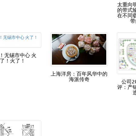
太重向
的带式
在不同
带
！无锡市中心 火
了！火了！
上海洋房：百年风华中的
海派传奇
公司2
评：产