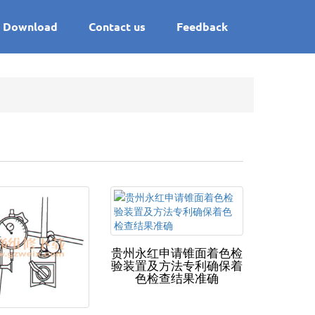
Download
Contact us
Feedback
贵州永红申请锥面着色检
验装置及方法专利确保着
色检查结果准确