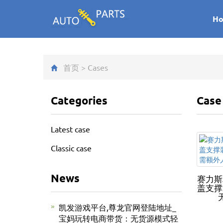
H
首页
>
Case
s
Categories
Case
Latest case
Classic case
News
赛力斯
盖支撑
凯发游戏平台,尊龙官网登陆地址_
宝妈玩转电商带货：无货源模式轻