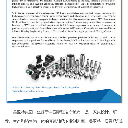
美亚特集团，坐落于中国浙江省宁波市，是一家集设计、研
发、生产和销售为一体的直线轴承专业制造商。美亚特一贯秉承“诚