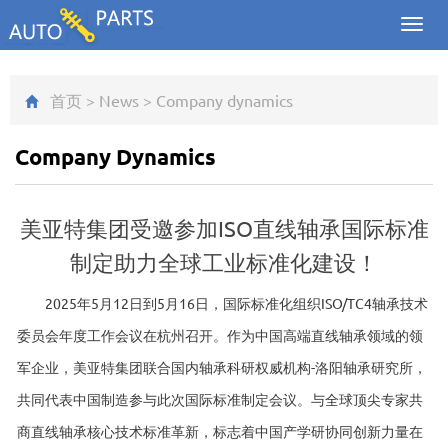
Toggl
navig
首页
>
News
>
Company dynamics
Company Dynamics
美亚特集团受邀参加ISO直线轴承国际标准
制定助力全球工业标准化建设！
2025年5月12日到5月16日，国际标准化组织ISO/TC4轴承技术
委员会年度工作会议在杭州召开。作为中国高端直线轴承领域的领
军企业，美亚特集团联合国内轴承科研权威机构-洛阳轴承研究所，
共同代表中国制造参与此次国际标准制定会议。与全球顶尖专家共
商直线轴承核心技术标准革新，标志着中国产学研协同创新力量在