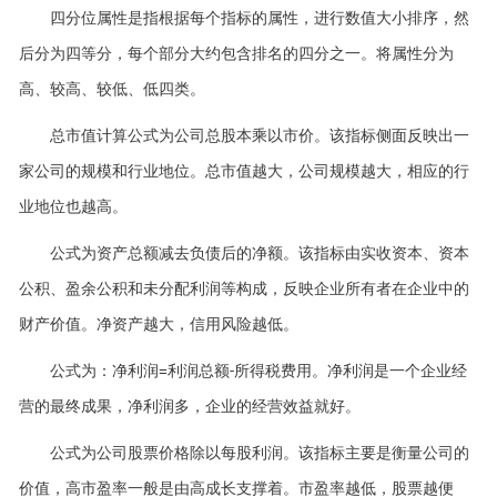
四分位属性是指根据每个指标的属性，进行数值大小排序，然
后分为四等分，每个部分大约包含排名的四分之一。将属性分为
高、较高、较低、低四类。
总市值计算公式为公司总股本乘以市价。该指标侧面反映出一
家公司的规模和行业地位。总市值越大，公司规模越大，相应的行
业地位也越高。
公式为资产总额减去负债后的净额。该指标由实收资本、资本
公积、盈余公积和未分配利润等构成，反映企业所有者在企业中的
财产价值。净资产越大，信用风险越低。
公式为：净利润=利润总额-所得税费用。净利润是一个企业经
营的最终成果，净利润多，企业的经营效益就好。
公式为公司股票价格除以每股利润。该指标主要是衡量公司的
价值，高市盈率一般是由高成长支撑着。市盈率越低，股票越便